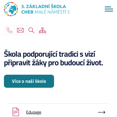
Menu
Přejít
ŠKOLA
navigace
k
hlavnímu
AKTUÁLNĚ
obsahu
RODIČE
ŽÁCI
PO ŠKOLE
Škola podporující tradici s vizí
připravit žáky pro budoucí život.
KONTAKTY
Více o naší škole
Edupage