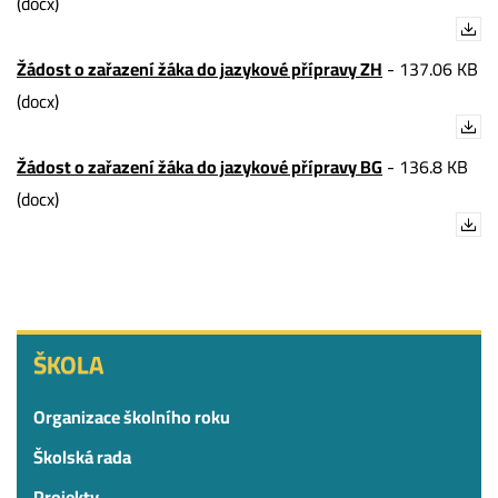
(docx)
Žádost o zařazení žáka do jazykové přípravy ZH
-
137.06 KB
(docx)
Žádost o zařazení žáka do jazykové přípravy BG
-
136.8 KB
(docx)
ŠKOLA
ŠKOLA
Organizace školního roku
Školská rada
Projekty