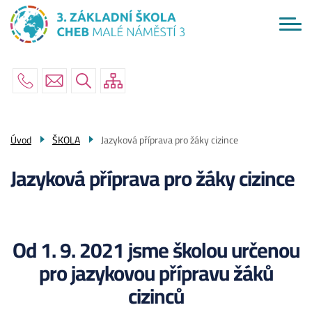
Menu
Přejít
ŠKOLA
navigace
k
hlavnímu
AKTUÁLNĚ
obsahu
RODIČE
ŽÁCI
PO ŠKOLE
Úvod
ŠKOLA
Jazyková příprava pro žáky cizince
KONTAKTY
Jazyková příprava pro žáky cizince
Od 1. 9. 2021 jsme školou určenou
pro jazykovou přípravu žáků
cizinců