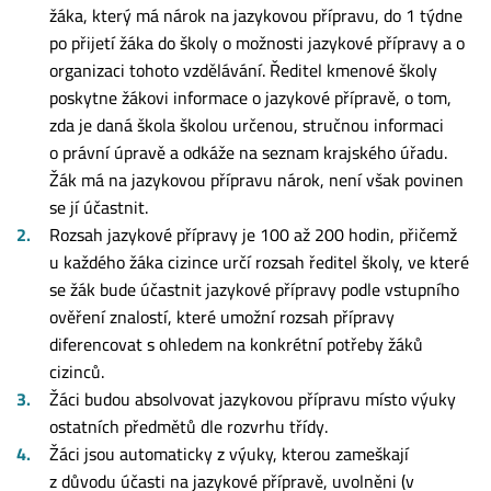
žáka, který má nárok na jazykovou přípravu, do 1 týdne
po přijetí žáka do školy o možnosti jazykové přípravy a o
organizaci tohoto vzdělávání. Ředitel kmenové školy
poskytne žákovi informace o jazykové přípravě, o tom,
zda je daná škola školou určenou, stručnou informaci
o právní úpravě a odkáže na seznam krajského úřadu.
Žák má na jazykovou přípravu nárok, není však povinen
se jí účastnit.
Rozsah jazykové přípravy je 100 až 200 hodin, přičemž
u každého žáka cizince určí rozsah ředitel školy, ve které
se žák bude účastnit jazykové přípravy podle vstupního
ověření znalostí, které umožní rozsah přípravy
diferencovat s ohledem na konkrétní potřeby žáků
cizinců.
Žáci budou absolvovat jazykovou přípravu místo výuky
ostatních předmětů dle rozvrhu třídy.
Žáci jsou automaticky z výuky, kterou zameškají
z důvodu účasti na jazykové přípravě, uvolněni (v