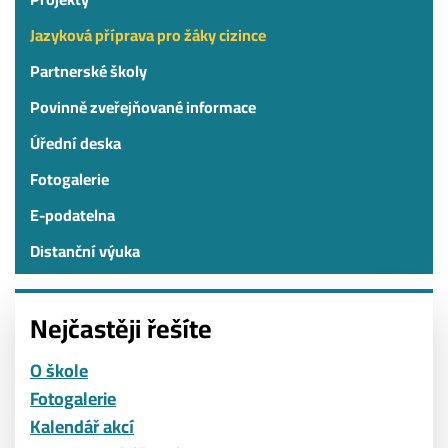
Jazyková příprava pro žáky cizince
Partnerské školy
Povinně zveřejňované informace
Úřední deska
Fotogalerie
E-podatelna
Distanční výuka
Nejčastěji řešíte
O škole
Fotogalerie
Kalendář akcí