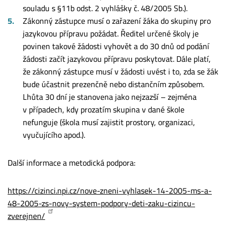
souladu s §11b odst. 2 vyhlášky č. 48/2005 Sb.).
Zákonný zástupce musí o zařazení žáka do skupiny pro
jazykovou přípravu požádat. Ředitel určené školy je
povinen takové žádosti vyhovět a do 30 dnů od podání
žádosti začít jazykovou přípravu poskytovat. Dále platí,
že zákonný zástupce musí v žádosti uvést i to, zda se žák
bude účastnit prezenčně nebo distančním způsobem.
Lhůta 30 dní je stanovena jako nejzazší – zejména
v případech, kdy prozatím skupina v dané škole
nefunguje (škola musí zajistit prostory, organizaci,
vyučujícího apod.).
Další informace a metodická podpora:
https://cizinci.npi.cz/nove-zneni-vyhlasek-14-2005-ms-a-
48-2005-zs-novy-system-podpory-deti-zaku-cizincu-
zverejnen/