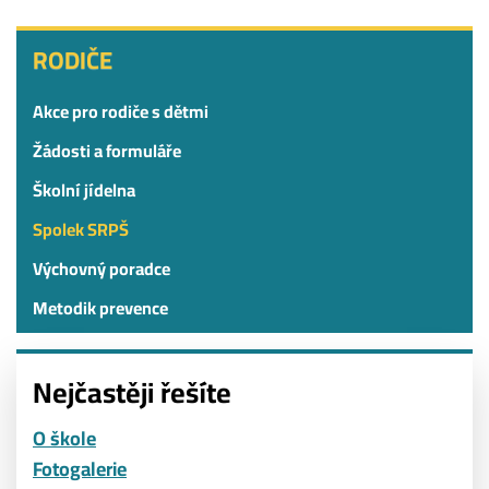
RODIČE
RODIČE
Akce pro rodiče s dětmi
Žádosti a formuláře
Školní jídelna
Spolek SRPŠ
Výchovný poradce
Metodik prevence
Nejčastěji řešíte
O škole
Fotogalerie