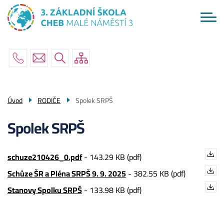
Menu
Přejít
ŠKOLA
navigace
k
hlavnímu
AKTUÁLNĚ
obsahu
RODIČE
ŽÁCI
PO ŠKOLE
Úvod
RODIČE
Spolek SRPŠ
KONTAKTY
Spolek SRPŠ
schuze210426_0.pdf
-
143.29 KB (pdf)
Schůze ŠR a Pléna SRPŠ 9. 9. 2025
-
382.55 KB (pdf)
Stanovy Spolku SRPŠ
-
133.98 KB (pdf)