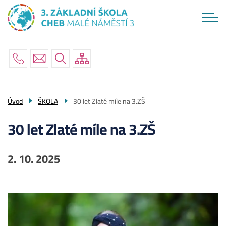
Menu
Přejít
ŠKOLA
navigace
k
hlavnímu
AKTUÁLNĚ
obsahu
RODIČE
ŽÁCI
PO ŠKOLE
Úvod
ŠKOLA
30 let Zlaté míle na 3.ZŠ
KONTAKTY
30 let Zlaté míle na 3.ZŠ
2. 10. 2025