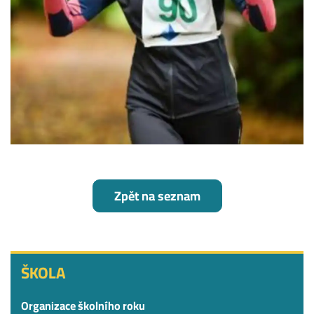
Zpět na seznam
ŠKOLA
ŠKOLA
Organizace školního roku