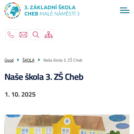
Menu
Přejít
ŠKOLA
navigace
k
hlavnímu
AKTUÁLNĚ
obsahu
RODIČE
ŽÁCI
PO ŠKOLE
Úvod
ŠKOLA
Naše škola 3. ZŠ Cheb
KONTAKTY
Naše škola 3. ZŠ Cheb
1. 10. 2025