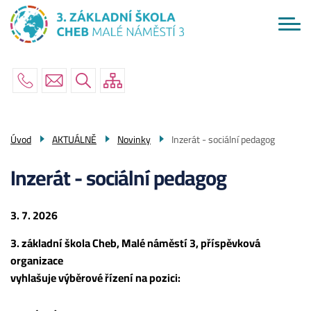
Menu
Přejít
ŠKOLA
navigace
k
hlavnímu
AKTUÁLNĚ
obsahu
RODIČE
ŽÁCI
PO ŠKOLE
Úvod
AKTUÁLNĚ
Novinky
Inzerát - sociální pedagog
KONTAKTY
Inzerát - sociální pedagog
3. 7. 2026
3. základní škola Cheb, Malé náměstí 3, příspěvková
organizace
vyhlašuje výběrové řízení na pozici: