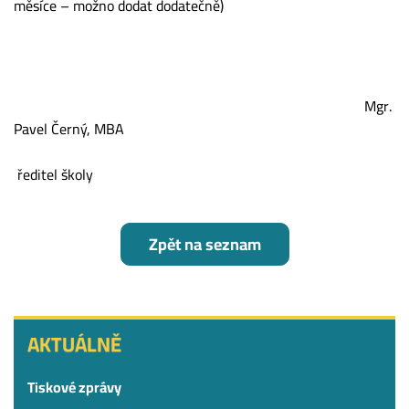
měsíce – možno dodat dodatečně)
Mgr.
Pavel Černý, MBA
ředitel školy
Zpět na seznam
AKTUÁLNĚ
AKTUÁLNĚ
Tiskové zprávy