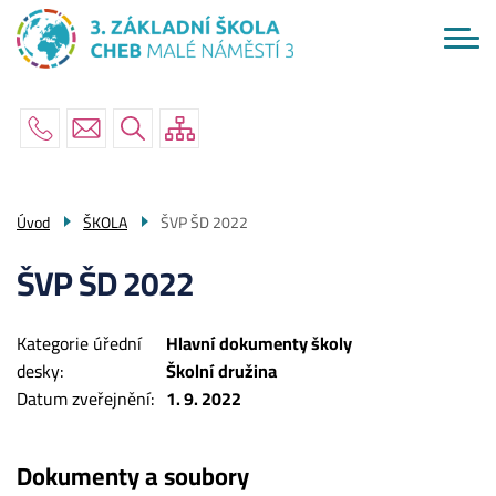
Menu
Přejít
ŠKOLA
navigace
k
hlavnímu
AKTUÁLNĚ
obsahu
RODIČE
ŽÁCI
PO ŠKOLE
Úvod
ŠKOLA
ŠVP ŠD 2022
KONTAKTY
ŠVP ŠD 2022
Kategorie úřední
Hlavní dokumenty školy
desky
Školní družina
Datum zveřejnění
1. 9. 2022
Dokumenty a soubory