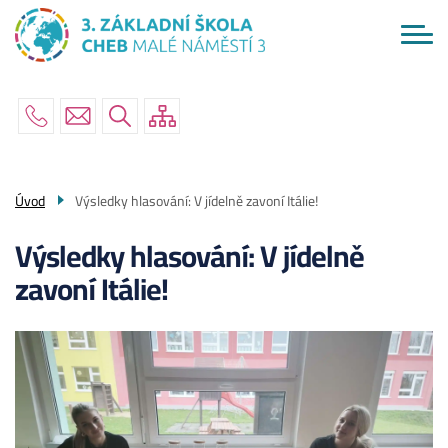
Menu
Přejít
ŠKOLA
navigace
k
hlavnímu
AKTUÁLNĚ
obsahu
RODIČE
ŽÁCI
PO ŠKOLE
Úvod
Výsledky hlasování: V jídelně zavoní Itálie!
KONTAKTY
Výsledky hlasování: V jídelně
zavoní Itálie!