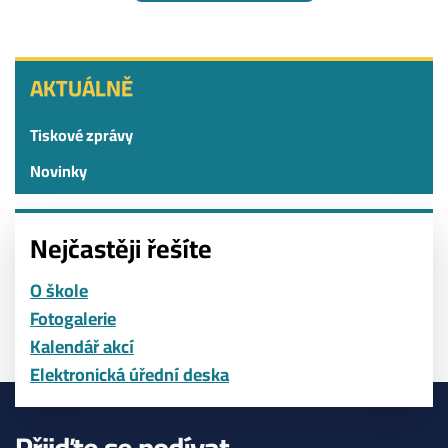
AKTUÁLNĚ
AKTUÁLNĚ
Tiskové zprávy
Novinky
Nejčastěji řešíte
O škole
Fotogalerie
Kalendář akcí
Elektronická úřední deska
Přijďte se podívat